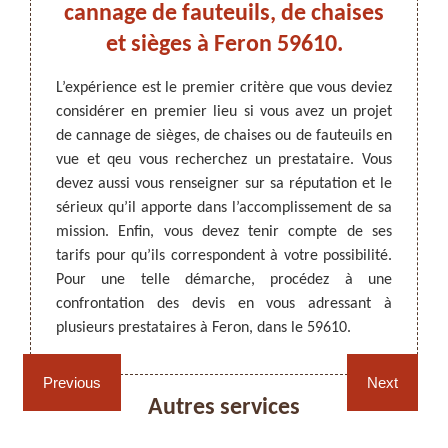
ges à
cannage de fauteuils, de chaises
faut
s à
et sièges à Feron 59610.
F
tr
L’expérience est le premier critère que vous deviez
considérer en premier lieu si vous avez un projet
ARTISAN DEZITTER
, REMPAILLAGE -
ionnel
Pour d
de cannage de sièges, de chaises ou de fauteuils en
CANNAGE - RECOLLAGE, 59 NORD
age de
des m
vue et qeu vous recherchez un prestataire. Vous
ose ses
Rempai
devez aussi vous renseigner sur sa réputation et le
nfiance
proprié
sérieux qu’il apporte dans l’accomplissement de sa
té. Les
Toujou
mission. Enfin, vous devez tenir compte de ses
ous avez
prestat
tarifs pour qu’ils correspondent à votre possibilité.
ontacter
aussi d
Pour une telle démarche, procédez à une
projet.
plus d
confrontation des devis en vous adressant à
0.
tarifai
plusieurs prestataires à Feron, dans le 59610.
Rempaillage fauteuil,
Cannage fauteuil, chaises
Previous
Next
chaises et sièges 59
et sièges 59
Autres services