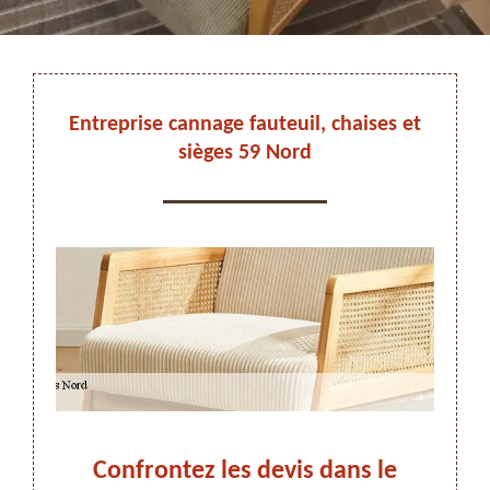
DEVIS ET DÉPLACEMENT GRATUITS
Entreprise cannage fauteuil, chaises et
sièges 59 Nord
On vous rappelle immediatement
es et
Confrontez les devis dans le
Tra