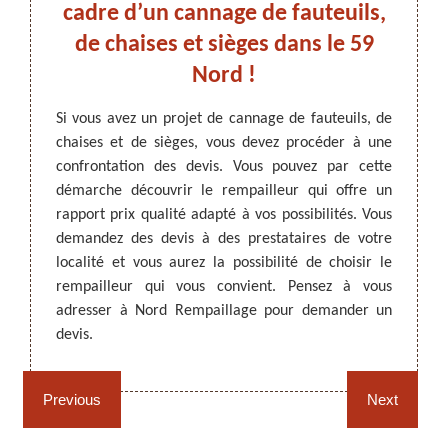
lleur
cadre d’un cannage de fauteuils,
de
 Nord
de chaises et sièges dans le 59
5
Nord !
ARTISAN DEZITTER
, REMPAILLAGE -
teuils,
Si vous avez un projet de cannage de fauteuils, de
Si vou
CANNAGE - RECOLLAGE, 59 NORD
an Nord
chaises et de sièges, vous devez procéder à une
fauteui
 pouvez
confrontation des devis. Vous pouvez par cette
d’un d
usieurs
démarche découvrir le rempailleur qui offre un
devis 
 est en
rapport prix qualité adapté à vos possibilités. Vous
compar
lité et
demandez des devis à des prestataires de votre
propos
écouvrir
localité et vous aurez la possibilité de choisir le
perme
ter son
rempailleur qui vous convient. Pensez à vous
relati
ant les
adresser à Nord Rempaillage pour demander un
Rempai
devis.
pas.
Rempaillage fauteuil,
Cannage fauteuil, chaises
chaises et sièges 59
et sièges 59
Previous
Next