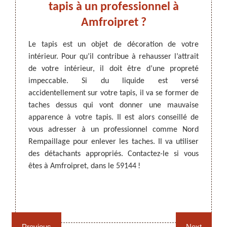
!
tapis à un professionnel à
dan
Amfroipret ?
travaux
 état.
Le tapis est un objet de décoration de votre
Pour q
e tapis
intérieur. Pour qu’il contribue à rehausser l’attrait
import
ARTISAN DEZITTER
, REMPAILLAGE -
llement.
de votre intérieur, il doit être d’une propreté
comme 
CANNAGE - RECOLLAGE, 59 NORD
oyer un
impeccable. Si du liquide est versé
inatten
e fasse
accidentellement sur votre tapis, il va se former de
faut l
pis, il
taches dessus qui vont donner une mauvaise
intéri
nnel. À
apparence à votre tapis. Il est alors conseillé de
adresse
 est un
vous adresser à un professionnel comme Nord
produi
ier le
Rempaillage pour enlever les taches. Il va utiliser
plus de
des détachants appropriés. Contactez-le si vous
êtes à Amfroipret, dans le 59144 !
Rempaillage fauteuil,
Cannage fauteuil, chaises
chaises et sièges 59
et sièges 59
Previous
Next