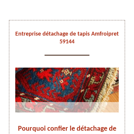
DEVIS ET DÉPLACEMENT GRATUITS
Entreprise détachage de tapis Amfroipret
59144
On vous rappelle immediatement
stes
Pourquoi confier le détachage de
Dét