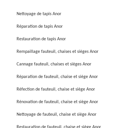
Nettoyage de tapis Anor
Réparation de tapis Anor
Restauration de tapis Anor
Réparation de fauteuil,
Réfection de fauteuil,
Rempaillage fauteuil, chaises et sièges Anor
chaise et siège 59
chaise et siège 59
Cannage fauteuil, chaises et sièges Anor
Réparation de fauteuil, chaise et siège Anor
Réfection de fauteuil, chaise et siège Anor
Rénovation de fauteuil, chaise et siège Anor
Rénovation de fauteuil,
Nettoyage de fauteuil,
Nettoyage de fauteuil, chaise et siège Anor
chaise et siège 59
chaise et siège 59
Restauration de fauteuil, chaise et siège Anor