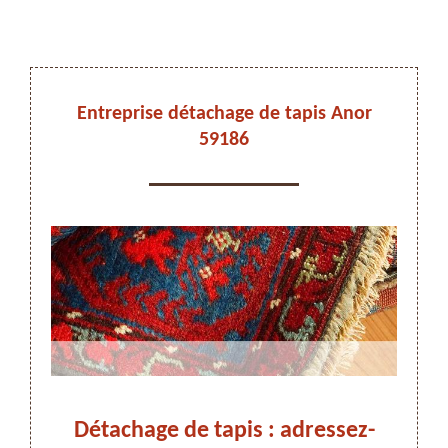
DEVIS ET DÉPLACEMENT GRATUITS
Entreprise détachage de tapis Anor
59186
On vous rappelle immediatement
 :
Détachage de tapis : adressez-
Dét