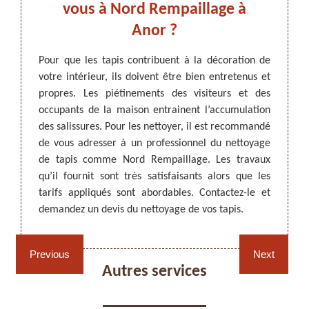
s
vous à Nord Rempaillage à
le 5
Anor ?
premier
Pour que les tapis contribuent à la décoration de
Pour q
pétence
votre intérieur, ils doivent être bien entretenus et
import
ARTISAN DEZITTER
, REMPAILLAGE -
si votre
propres. Les piétinements des visiteurs et des
comme 
CANNAGE - RECOLLAGE, 59 NORD
dessus
occupants de la maison entrainent l’accumulation
inatten
nt. Pour
des salissures. Pour les nettoyer, il est recommandé
faut l
il est
de vous adresser à un professionnel du nettoyage
intéri
iste. À
de tapis comme Nord Rempaillage. Les travaux
adresse
 est le
qu’il fournit sont très satisfaisants alors que les
produi
isions,
tarifs appliqués sont abordables. Contactez-le et
plus de
-lui le
demandez un devis du nettoyage de vos tapis.
Previous
Next
Rempaillage fauteuil,
Cannage fauteuil, chaises
Autres services
chaises et sièges 59
et sièges 59