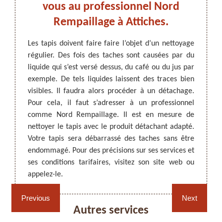
taire
vous au professionnel Nord
v
.
Rempaillage à Attiches.
 peuvent
Les tapis doivent faire faire l’objet d’un nettoyage
Pour q
sés au-
régulier. Des fois des taches sont causées par du
votre i
ARTISAN DEZITTER
, REMPAILLAGE -
 il est
liquide qui s’est versé dessus, du café ou du jus par
propre
CANNAGE - RECOLLAGE, 59 NORD
our une
exemple. De tels liquides laissent des traces bien
occupa
est un
visibles. Il faudra alors procéder à un détachage.
des sal
ui vous
Pour cela, il faut s’adresser à un professionnel
de vou
ces les
comme Nord Rempaillage. Il est en mesure de
de tap
iser un
nettoyer le tapis avec le produit détachant adapté.
qu’il 
détails
Votre tapis sera débarrassé des taches sans être
tarifs
endommagé. Pour des précisions sur ses services et
demand
ses conditions tarifaires, visitez son site web ou
appelez-le.
Rempaillage fauteuil,
Cannage fauteuil, chaises
chaises et sièges 59
et sièges 59
Previous
Next
Autres services