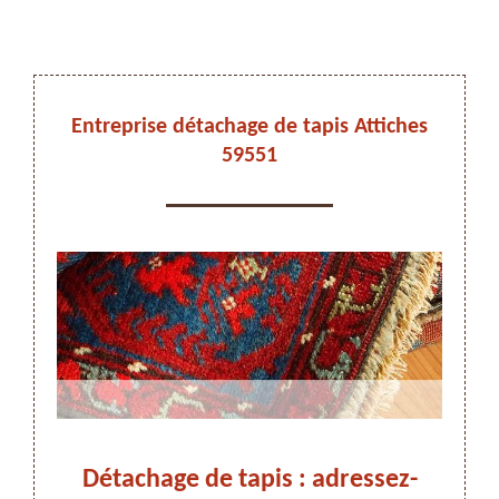
DEVIS ET DÉPLACEMENT GRATUITS
Entreprise détachage de tapis Attiches
59551
On vous rappelle immediatement
us à
Détachage de tapis : adressez-
Dé