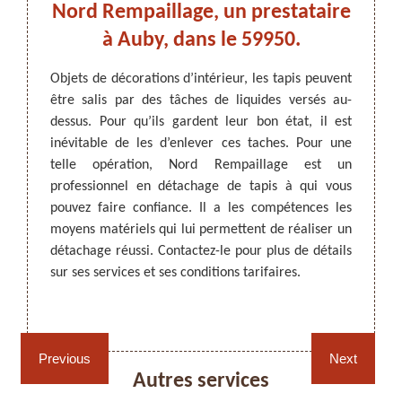
llage
Nord Rempaillage, un prestataire
le
s le
à Auby, dans le 59950.
g
Objets de décorations d’intérieur, les tapis peuvent
Parmi
être salis par des tâches de liquides versés au-
nettoya
ARTISAN DEZITTER
, REMPAILLAGE -
e votre
dessus. Pour qu’ils gardent leur bon état, il est
du liq
CANNAGE - RECOLLAGE, 59 NORD
ttoyer
inévitable de les d’enlever ces taches. Pour une
votre
s sont
telle opération, Nord Rempaillage est un
l’endo
s comme
professionnel en détachage de tapis à qui vous
un prof
enlever
pouvez faire confiance. Il a les compétences les
foncti
 pouvez
moyens matériels qui lui permettent de réaliser un
est un
e Nord
détachage réussi. Contactez-le pour plus de détails
confia
ttoyage
sur ses services et ses conditions tarifaires.
de votr
apis en
ns les
ls.
Rempaillage fauteuil,
Cannage fauteuil, chaises
chaises et sièges 59
et sièges 59
Previous
Next
Autres services