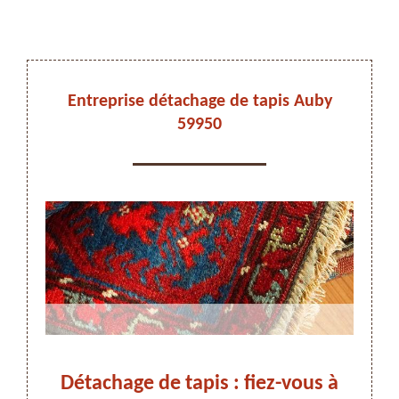
DEVIS ET DÉPLACEMENT GRATUITS
Entreprise détachage de tapis Auby
59950
On vous rappelle immediatement
pour
Détachage de tapis : fiez-vous à
Dét