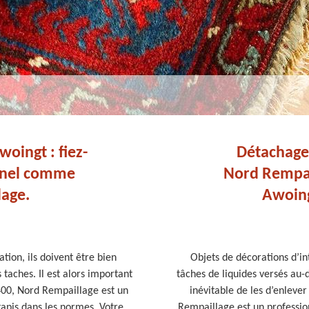
oingt : fiez-
Détachage 
nnel comme
Nord Rempail
age.
Awoing
tion, ils doivent être bien
Objets de décorations d’int
s taches. Il est alors important
tâches de liquides versés au-d
400, Nord Rempaillage est un
inévitable de les d’enlever
tapis dans les normes. Votre
Rempaillage est un professio