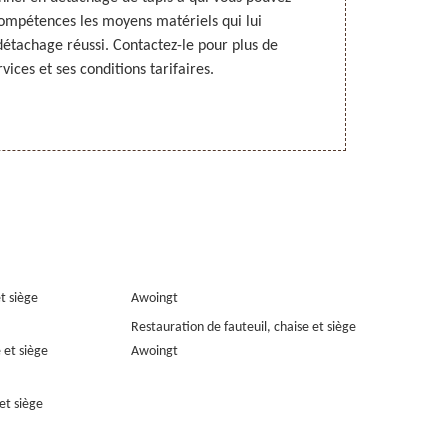
 compétences les moyens matériels qui lui
détacher vot
détachage réussi. Contactez-le pour plus de
59400, con
rvices et ses conditions tarifaires.
fournira une p
et siège
Awoingt
Restauration de fauteuil, chaise et siège
 et siège
Awoingt
et siège