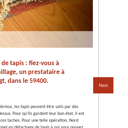
de tapis : fiez-vous à
Dé
lage, un prestataire à
t, dans le 59400.
Next
érieur, les tapis peuvent être salis par des
Le détacha
essus. Pour qu’ils gardent leur bon état, il est
s’accompagn
 ces taches. Pour une telle opération, Nord
taches causée
nnel en détachage de tapis à qui vous pouvez
est consei