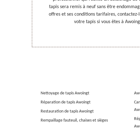
des taches. À
tapis sera remis à neuf sans être endommagé.
sionnel à
offres et ses conditions tarifaires, contactez-
e détails.
votre tapis si vous êtes à Awoing
Nettoyage de tapis Awoingt
Aw
Réparation de tapis Awoingt
Can
Aw
Restauration de tapis Awoingt
Rép
Rempaillage fauteuil, chaises et sièges
Aw