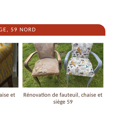
GE, 59 NORD
aise et
Rénovation de fauteuil, chaise et
Nettoyag
siège 59