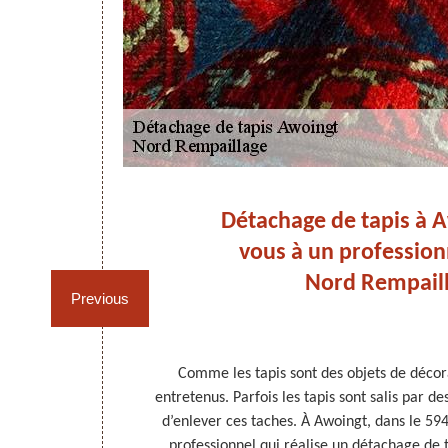
 un
Détachage de tapis à Aw
 !
vous à un professio
Nord Rempaill
Previous
 des traces ou
Comme les tapis sont des objets de décora
ce à cet objet
entretenus. Parfois les tapis sont salis par de
 que votre
d’enlever ces taches. À Awoingt, dans le 59
Il va détacher
professionnel qui réalise un détachage de 