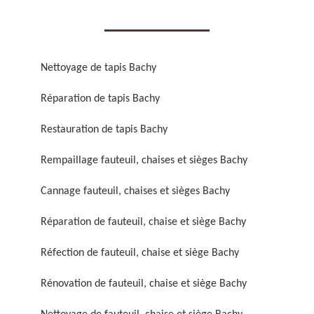
Nettoyage de tapis Bachy
Réparation de tapis Bachy
Réparation de fauteuil,
Réfection de fauteuil,
chaise et siège 59
chaise et siège 59
Restauration de tapis Bachy
Rempaillage fauteuil, chaises et sièges Bachy
Cannage fauteuil, chaises et sièges Bachy
Réparation de fauteuil, chaise et siège Bachy
Réfection de fauteuil, chaise et siège Bachy
Rénovation de fauteuil,
Nettoyage de fauteuil,
Rénovation de fauteuil, chaise et siège Bachy
chaise et siège 59
chaise et siège 59