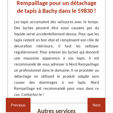
taire
Rempaillage pour un détachage
les 
de tapis à Bachy dans le 59830 !
un p
 peuvent
Les tapis accumulent des salissures avec le temps.
sés au-
Des taches peuvent être aussi causées par du
ARTISAN DEZITTER
, REMPAILLAGE -
Pour q
 il est
liquide versé accidentellement dessus. Pour que les
CANNAGE - RECOLLAGE, 59 NORD
intér
our une
tapis restent en bon état et remplissent son rôle de
régul
est un
décoration intérieure, il faut les nettoyer
observ
ui vous
régulièrement. Pour enlever les taches qui donnent
du caf
ces les
une mauvaise apparence à vos tapis, il est
ces tâ
iser un
recommandé de vous adresser à Nord Rempaillage
faire
détails
un professionnel dans le domaine. Il va procéder au
Rempai
détachage en utilisant le produit adapté sans
de tap
causer des dommages à vos tapis. Nord
utili
Rempaillage est recommandé pour vous dans ce
endomm
Rempaillage fauteuil,
Cannage fauteuil, chaises
cas. Contactez-le !
chaises et sièges 59
et sièges 59
Previous
Next
Autres services