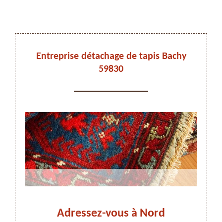
DEVIS ET DÉPLACEMENT GRATUITS
Entreprise détachage de tapis Bachy
59830
On vous rappelle immediatement
us à
Adressez-vous à Nord
Dét