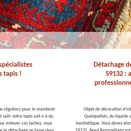
pécialistes
Détachage de
 tapis !
59132 : 
professionn
ux réguliers pour le maintenir
Objet de décoration d’int
salir votre tapis suit e à du
Quelquefois, du liquide v
our enlever ces taches, vous
inesthétique. Vous devez alo
e le détachage se fasse dans
59132, Nord Rempaillage est 