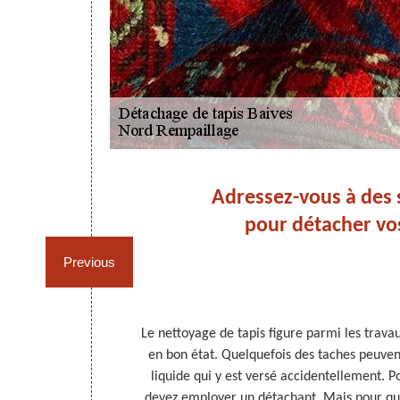
Adressez-vous à des s
pour détacher vos
Previous
tefois, il faut
Le nettoyage de tapis figure parmi les trava
 En outre, si
en bon état. Quelquefois des taches peuvent 
ement, il faut
liquide qui y est versé accidentellement. P
pis, il est
devez employer un détachant. Mais pour qu