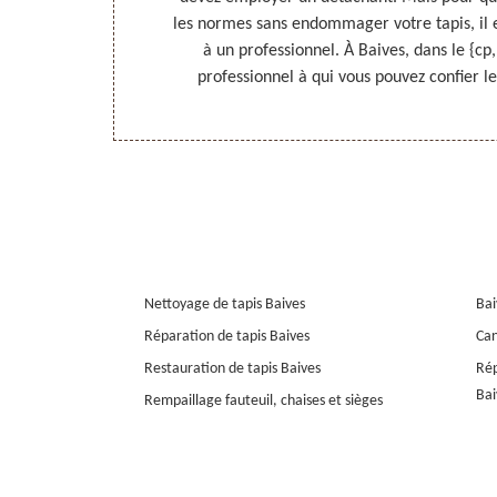
le 59132, Nord
les normes sans endommager votre tapis, il
ions, appelez-
à un professionnel. À Baives, dans le {c
tre tapis.
professionnel à qui vous pouvez confier l
Nettoyage de tapis Baives
Bai
Réparation de tapis Baives
Can
Restauration de tapis Baives
Rép
Bai
Rempaillage fauteuil, chaises et sièges