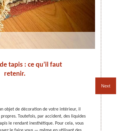
e tapis : ce qu’il faut
Dé
retenir.
No
Next
un objet de décoration de votre intérieur, il
Pour que les 
propres. Toutefois, par accident, des liquides
doivent ê
apis le rendant inesthétique. Pour cela, vous
malencontre
ouvez le faire vous — même en utilisant des
taches doiv