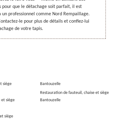
pour que le détachage soit parfait, il est
gardent leur 
à un professionnel comme Nord Rempaillage.
un pr
Contactez-le pour plus de détails et confiez-lui
professionnal
achage de votre tapis.
et siège
Bantouzelle
Restauration de fauteuil, chaise et siège
 et siège
Bantouzelle
et siège