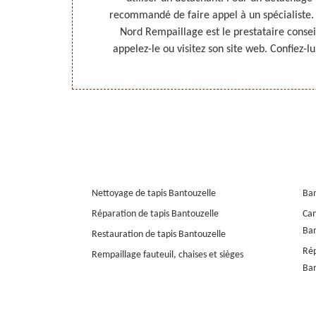
nel à qui vous
recommandé de faire appel à un spécialiste. 
hage de votre
Nord Rempaillage est le prestataire conseil
appelez-le ou visitez son site web. Confiez-lu
Nettoyage de tapis Bantouzelle
Ban
Réparation de tapis Bantouzelle
Can
Ban
Restauration de tapis Bantouzelle
Rép
Rempaillage fauteuil, chaises et sièges
Ban