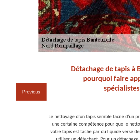
le
Détachage de tapis à B
vis
pourquoi faire ap
spécialistes
Previous
un. Votre tapis
Le nettoyage d’un tapis semble facile d’un pr
 Ce qui rend
une certaine compétence pour que le nettoya
 recommandé de
votre tapis est taché par du liquide versé de
és en fonction
utiliser un détachant. Pour un détachage ré