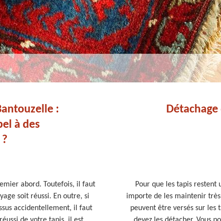
antouzelle :
Détachage d
pel à des
 ?
emier abord. Toutefois, il faut
Pour que les tapis restent 
ge soit réussi. En outre, si
importe de les maintenir très 
ssus accidentellement, il faut
peuvent être versés sur les t
ussi de votre tapis, il est
devez les détacher. Vous p