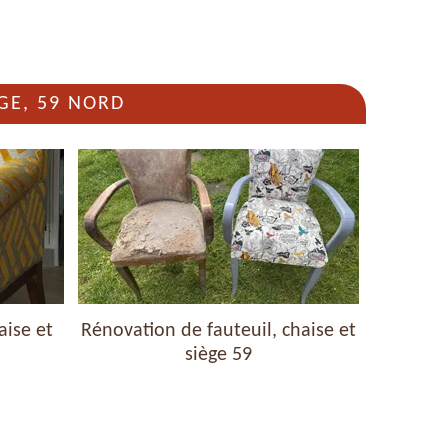
GE, 59 NORD
aise et
Rénovation de fauteuil, chaise et
Nettoyag
siège 59