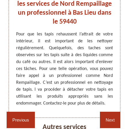
taire
les services de Nord Rempaillage
.
un professionnel à Bas Lieu dans
Pour qu
le 59440
votre 
 peuvent
propre
sés au-
ARTISAN DEZITTER
, REMPAILLAGE -
Pour que les tapis rehaussent l’attrait de votre
peuven
 il est
CANNAGE - RECOLLAGE, 59 NORD
intérieur, il est important de les nettoyer
inesth
our une
régulièrement. Quelquefois, des taches sont
Vous p
est un
observées sur les tapis suite à des liquides comme
produi
ui vous
du café ou autres. Il est alors important d’enlever
soit p
ces les
ces tâches. Pour une telle opération, vous pouvez
profes
iser un
faire appel à un professionnel comme Nord
le prod
détails
Rempaillage. C’est un professionnel en nettoyage
et conf
de tapis. l va procéder à détacher votre tapis en
utilisant les produits appropriés sans les
endommager. Contactez-le pour plus de détails.
Rempaillage fauteuil,
Cannage fauteuil, chaises
chaises et sièges 59
et sièges 59
Previous
Next
Autres services