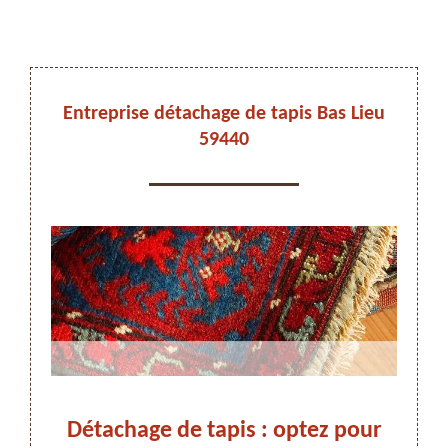
DEVIS ET DÉPLACEMENT GRATUITS
Entreprise détachage de tapis Bas Lieu
59440
On vous rappelle immediatement
us à
Détachage de tapis : optez pour
Déta