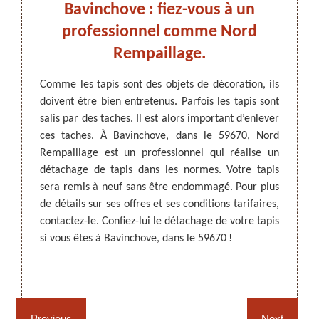
llage
Bavinchove : fiez-vous à un
B
ove
professionnel comme Nord
Rempaillage.
Le net
abord.
ARTISAN DEZITTER
, REMPAILLAGE -
e votre
Comme les tapis sont des objets de décoration, ils
pour qu
CANNAGE - RECOLLAGE, 59 NORD
ttoyer
doivent être bien entretenus. Parfois les tapis sont
tapis
s sont
salis par des taches. Il est alors important d’enlever
acciden
s comme
ces taches. À Bavinchove, dans le 59670, Nord
un dé
enlever
Rempaillage est un professionnel qui réalise un
recomm
 pouvez
détachage de tapis dans les normes. Votre tapis
Bavinc
e Nord
sera remis à neuf sans être endommagé. Pour plus
le pre
ttoyage
de détails sur ses offres et ses conditions tarifaires,
appele
apis en
contactez-le. Confiez-lui le détachage de votre tapis
détach
ns les
si vous êtes à Bavinchove, dans le 59670 !
ls.
Rempaillage fauteuil,
Cannage fauteuil, chaises
chaises et sièges 59
et sièges 59
Previous
Next