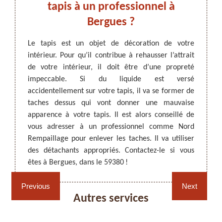
un
tapis à un professionnel à
ne !
Bergues ?
’attrait
Le tapis est un objet de décoration de votre
Le net
ropres.
intérieur. Pour qu’il contribue à rehausser l’attrait
réguli
ARTISAN DEZITTER
, REMPAILLAGE -
t être
de votre intérieur, il doit être d’une propreté
propre
CANNAGE - RECOLLAGE, 59 NORD
pis et
impeccable. Si du liquide est versé
nettoy
nt être
accidentellement sur votre tapis, il va se former de
taches 
s tapis
taches dessus qui vont donner une mauvaise
donnen
 59380,
apparence à votre tapis. Il est alors conseillé de
faut 
ui vous
vous adresser à un professionnel comme Nord
profe
sme, il
Rempaillage pour enlever les taches. Il va utiliser
détac
r à vos
des détachants appropriés. Contactez-le si vous
demand
êtes à Bergues, dans le 59380 !
à Berg
Rempaillage fauteuil,
Cannage fauteuil, chaises
Previous
Next
chaises et sièges 59
et sièges 59
Autres services