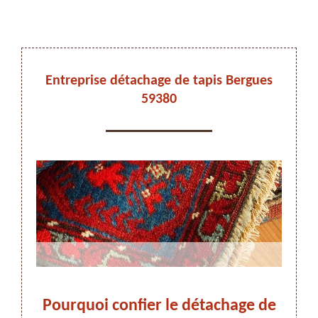
DEVIS ET DÉPLACEMENT GRATUITS
Entreprise détachage de tapis Bergues
59380
On vous rappelle immediatement
ez-
Pourquoi confier le détachage de
Enle