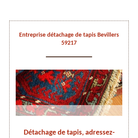
DEVIS ET DÉPLACEMENT GRATUITS
Entreprise détachage de tapis Bevillers
59217
On vous rappelle immediatement
ers
Détachage de tapis, adressez-
Dét