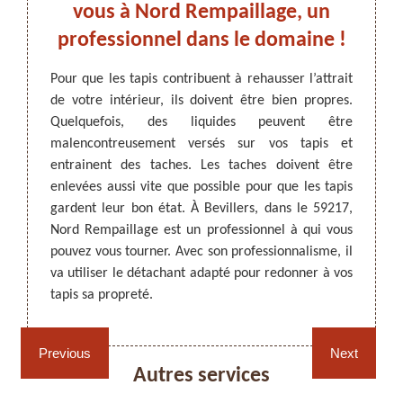
 : à
vous à Nord Rempaillage, un
Nord
professionnel dans le domaine !
 il est
Pour que les tapis contribuent à rehausser l’attrait
Objets 
iquides
de votre intérieur, ils doivent être bien propres.
être s
ARTISAN DEZITTER
, REMPAILLAGE -
sés par
Quelquefois, des liquides peuvent être
dessus
CANNAGE - RECOLLAGE, 59 NORD
aces. Il
malencontreusement versés sur vos tapis et
inévit
e votre
entrainent des taches. Les taches doivent être
telle
uation,
enlevées aussi vite que possible pour que les tapis
profes
iser les
gardent leur bon état. À Bevillers, dans le 59217,
pouvez
s. Pour
Nord Rempaillage est un professionnel à qui vous
moyens
pouvez vous tourner. Avec son professionnalisme, il
détach
va utiliser le détachant adapté pour redonner à vos
sur ses
tapis sa propreté.
Rempaillage fauteuil,
Cannage fauteuil, chaises
Previous
Next
chaises et sièges 59
et sièges 59
Autres services