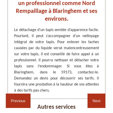
!
un professionnel comme Nord
Rempaillage à Blaringhem et ses
travaux
Pour qu
environs.
 état.
votre 
e tapis
propre
ARTISAN DEZITTER
, REMPAILLAGE -
Le détachage d’un tapis semble d’apparence facile.
llement.
peuven
CANNAGE - RECOLLAGE, 59 NORD
Pourtant, il peut s’accompagner d’un nettoyage
oyer un
inesth
intégral de votre tapis. Pour enlever les taches
e fasse
Vous p
causées par du liquide versé malencontreusement
pis, il
produi
sur votre tapis, il est conseillé de faire appel à un
nnel. À
soit p
professionnel. Il pourra nettoyer et détacher votre
 est un
profes
tapis sans l’endommager. Si vous êtes à
ier le
le prod
Blaringhem, dans le 59173, contactez-le.
et conf
Demandez un devis pour découvrir ses tarifs. il
fournira une prestation à la hauteur de vos attentes
à des tarifs pas chers.
Rempaillage fauteuil,
Cannage fauteuil, chaises
chaises et sièges 59
et sièges 59
Previous
Next
Autres services