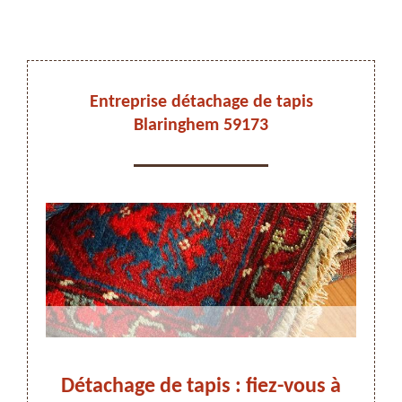
DEVIS ET DÉPLACEMENT GRATUITS
Entreprise détachage de tapis
Blaringhem 59173
On vous rappelle immediatement
stes
Détachage de tapis : fiez-vous à
Déta