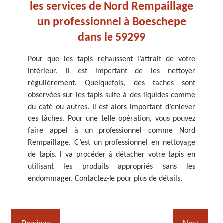
uvez
les services de Nord Rempaillage
tre
un professionnel à Boeschepe
Le net
9299.
dans le 59299
régul
Quelqu
ARTISAN DEZITTER
, REMPAILLAGE -
iquide,
Pour que les tapis rehaussent l’attrait de votre
suit e 
CANNAGE - RECOLLAGE, 59 NORD
is à un
intérieur, il est important de les nettoyer
Pour e
9, Nord
régulièrement. Quelquefois, des taches sont
détach
nettoie
observées sur les tapis suite à des liquides comme
dans l
apis, il
du café ou autres. Il est alors important d’enlever
est re
is sera
ces tâches. Pour une telle opération, vous pouvez
Boesch
lus de
faire appel à un professionnel comme Nord
profe
e votre
Rempaillage. C’est un professionnel en nettoyage
détach
9 !
de tapis. l va procéder à détacher votre tapis en
utilisant les produits appropriés sans les
endommager. Contactez-le pour plus de détails.
Rempaillage fauteuil,
Cannage fauteuil, chaises
chaises et sièges 59
et sièges 59
Previous
Next