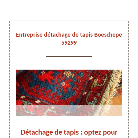
DEVIS ET DÉPLACEMENT GRATUITS
Entreprise détachage de tapis Boeschepe
59299
On vous rappelle immediatement
Détachage de tapis : optez pour
Adr