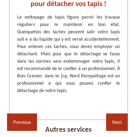
pour détacher vos tapis !
Gren
rd
Le nettoyage de tapis figure parmi les travaux
réguliers pour le maintenir en bon état.
Les ta
Quelquefois des taches peuvent salir votre tapis
réguli
ARTISAN DEZITTER
, REMPAILLAGE -
on, ils
suit e à du liquide qui y est versé accidentellement.
périod
CANNAGE - RECOLLAGE, 59 NORD
pis sont
Pour enlever ces taches, vous devez employer un
liquide
’enlever
détachant. Mais pour que le détachage se fasse
détach
0, Nord
dans les normes sans endommager votre tapis, il
qui a
lise un
est recommandé de le confier à un professionnel. À
détach
e tapis
Bois Grenier, dans le {cp, Nord Rempaillage est un
un dé
ur plus
professionnel à qui vous pouvez confier le
confie
ifaires,
détachage de votre tapis.
Grenie
re tapis
profess
Rempaillage fauteuil,
Cannage fauteuil, chaises
chaises et sièges 59
et sièges 59
Previous
Next
Autres services