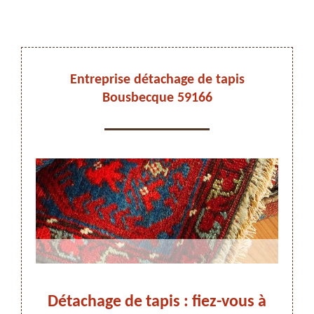
DEVIS ET DÉPLACEMENT GRATUITS
Entreprise détachage de tapis
Bousbecque 59166
On vous rappelle immediatement
 faut
Détachage de tapis : fiez-vous à
Dét