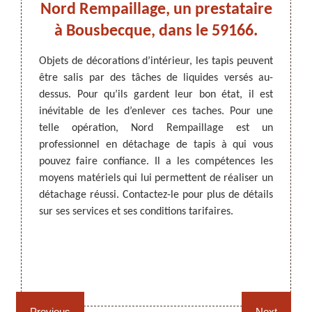
Nord Rempaillage, un prestataire
un
à Bousbecque, dans le 59166.
Remp
ation de
ir très
Objets de décorations d’intérieur, les tapis peuvent
iquides
être salis par des tâches de liquides versés au-
ARTISAN DEZITTER
, REMPAILLAGE -
Le dét
rendant
dessus. Pour qu’ils gardent leur bon état, il est
CANNAGE - RECOLLAGE, 59 NORD
Pourta
tacher.
inévitable de les d’enlever ces taches. Pour une
intégr
ant des
telle opération, Nord Rempaillage est un
causée
tachage
professionnel en détachage de tapis à qui vous
sur vot
el à un
pouvez faire confiance. Il a les compétences les
profes
connait
moyens matériels qui lui permettent de réaliser un
tapis
 détails
détachage réussi. Contactez-le pour plus de détails
Bousb
sur ses services et ses conditions tarifaires.
Demand
fournir
à des t
Rempaillage fauteuil,
Cannage fauteuil, chaises
chaises et sièges 59
et sièges 59
Previous
Next