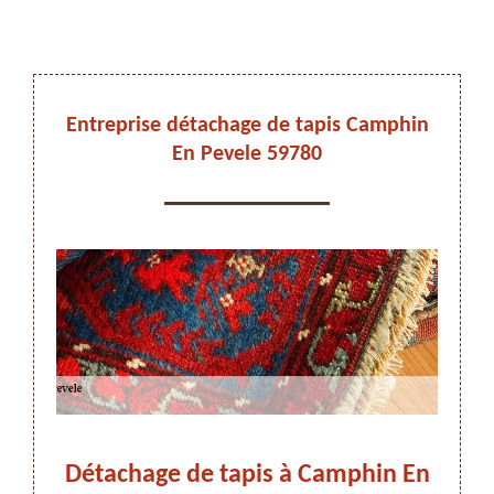
DEVIS ET DÉPLACEMENT GRATUITS
Entreprise détachage de tapis Camphin
En Pevele 59780
On vous rappelle immediatement
stes
Détachage de tapis à Camphin En
Pour