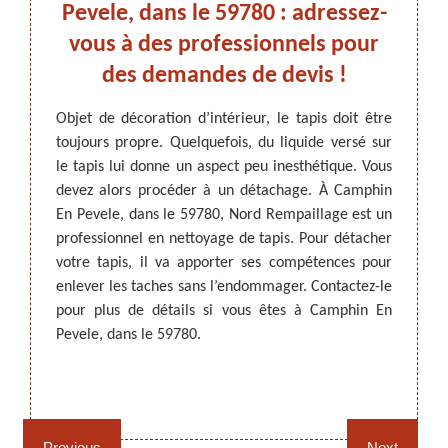
!
Pevele, dans le 59780 : adressez-
vous à des professionnels pour
travaux
des demandes de devis !
 état.
Le tap
e tapis
intérie
ARTISAN DEZITTER
, REMPAILLAGE -
Objet de décoration d’intérieur, le tapis doit être
llement.
de vot
CANNAGE - RECOLLAGE, 59 NORD
toujours propre. Quelquefois, du liquide versé sur
oyer un
impe
le tapis lui donne un aspect peu inesthétique. Vous
e fasse
acciden
devez alors procéder à un détachage. À Camphin
pis, il
tache
En Pevele, dans le 59780, Nord Rempaillage est un
nnel. À
appare
professionnel en nettoyage de tapis. Pour détacher
aillage
vous 
votre tapis, il va apporter ses compétences pour
fier le
Rempai
enlever les taches sans l’endommager. Contactez-le
des dé
pour plus de détails si vous êtes à Camphin En
êtes à
Pevele, dans le 59780.
Rempaillage fauteuil,
Cannage fauteuil, chaises
chaises et sièges 59
et sièges 59
Previous
Next