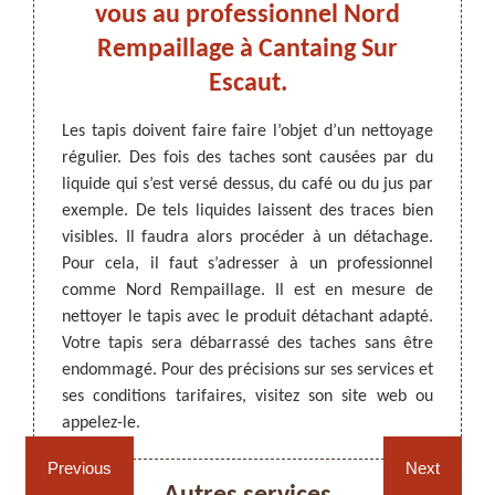
!
vous au professionnel Nord
Rempaillage à Cantaing Sur
p
travaux
Escaut.
 état.
e tapis
ARTISAN DEZITTER
, REMPAILLAGE -
Les tapis doivent faire faire l’objet d’un nettoyage
Comme 
llement.
CANNAGE - RECOLLAGE, 59 NORD
régulier. Des fois des taches sont causées par du
doivent
oyer un
liquide qui s’est versé dessus, du café ou du jus par
salis p
e fasse
exemple. De tels liquides laissent des traces bien
ces ta
pis, il
visibles. Il faudra alors procéder à un détachage.
Nord R
nnel. À
Pour cela, il faut s’adresser à un professionnel
un dét
aillage
comme Nord Rempaillage. Il est en mesure de
sera r
fier le
nettoyer le tapis avec le produit détachant adapté.
de déta
Votre tapis sera débarrassé des taches sans être
contact
endommagé. Pour des précisions sur ses services et
si vous
ses conditions tarifaires, visitez son site web ou
Rempaillage fauteuil,
Cannage fauteuil, chaises
appelez-le.
chaises et sièges 59
et sièges 59
Previous
Next