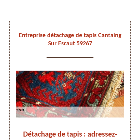
DEVIS ET DÉPLACEMENT GRATUITS
Entreprise détachage de tapis Cantaing
Sur Escaut 59267
On vous rappelle immediatement
stes
Détachage de tapis : adressez-
Dé