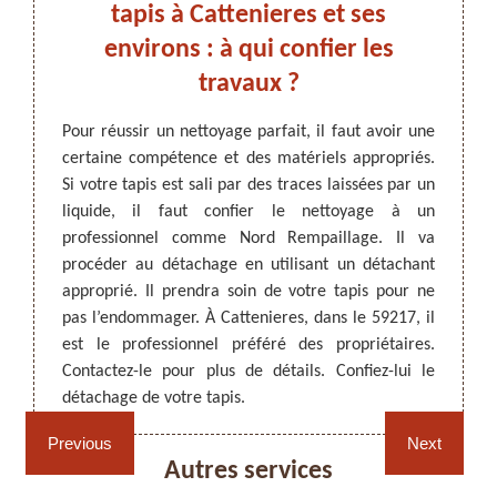
tapis à Cattenieres et ses
les 
 !
environs : à qui confier les
un 
travaux ?
travaux
 que sa
ARTISAN DEZITTER
, REMPAILLAGE -
Pour réussir un nettoyage parfait, il faut avoir une
Pour q
fier le
CANNAGE - RECOLLAGE, 59 NORD
certaine compétence et des matériels appropriés.
intér
 si des
Si votre tapis est sali par des traces laissées par un
régul
é dessus
liquide, il faut confier le nettoyage à un
observ
pis, il
professionnel comme Nord Rempaillage. Il va
du caf
est un
procéder au détachage en utilisant un détachant
ces tâ
ier le
approprié. Il prendra soin de votre tapis pour ne
faire
-le et
pas l’endommager. À Cattenieres, dans le 59217, il
Rempai
us êtes
est le professionnel préféré des propriétaires.
de tap
Contactez-le pour plus de détails. Confiez-lui le
utili
détachage de votre tapis.
endomm
Rempaillage fauteuil,
Cannage fauteuil, chaises
chaises et sièges 59
et sièges 59
Previous
Next
Autres services