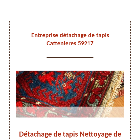
DEVIS ET DÉPLACEMENT GRATUITS
Entreprise détachage de tapis
Cattenieres 59217
On vous rappelle immediatement
tapis
Détachage de tapis Nettoyage de
Dét