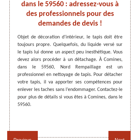
 : à
dans le 59560 : adressez-vous à
les 
des professionnels pour des
un p
demandes de devis !
 il est
iquides
ARTISAN DEZITTER
, REMPAILLAGE -
Objet de décoration d’intérieur, le tapis doit être
Pour q
sés par
CANNAGE - RECOLLAGE, 59 NORD
toujours propre. Quelquefois, du liquide versé sur
intér
aces. Il
le tapis lui donne un aspect peu inesthétique. Vous
régul
e votre
devez alors procéder à un détachage. À Comines,
observ
uation,
dans le 59560, Nord Rempaillage est un
du caf
iser les
professionnel en nettoyage de tapis. Pour détacher
ces tâ
s. Pour
votre tapis, il va apporter ses compétences pour
faire
enlever les taches sans l’endommager. Contactez-le
Rempai
pour plus de détails si vous êtes à Comines, dans le
de tap
59560.
utili
endomm
Rempaillage fauteuil,
Cannage fauteuil, chaises
chaises et sièges 59
et sièges 59
Previous
Next