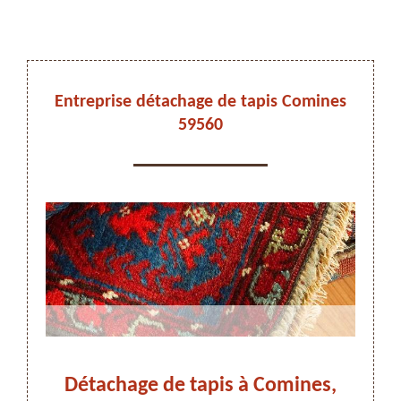
DEVIS ET DÉPLACEMENT GRATUITS
Entreprise détachage de tapis Comines
59560
On vous rappelle immediatement
nes
Détachage de tapis à Comines,
Dét