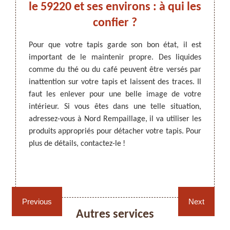
le 59220 et ses environs : à qui les
confier ?
travaux
Pour que votre tapis garde son bon état, il est
Le net
 que sa
important de le maintenir propre. Des liquides
abord.
ARTISAN DEZITTER
, REMPAILLAGE -
fier le
comme du thé ou du café peuvent être versés par
pour qu
CANNAGE - RECOLLAGE, 59 NORD
 si des
inattention sur votre tapis et laissent des traces. Il
tapis
é dessus
faut les enlever pour une belle image de votre
acciden
pis, il
intérieur. Si vous êtes dans une telle situation,
un dé
est un
adressez-vous à Nord Rempaillage, il va utiliser les
recomm
ier le
produits appropriés pour détacher votre tapis. Pour
Denain
-le et
plus de détails, contactez-le !
presta
us êtes
appele
détach
Rempaillage fauteuil,
Cannage fauteuil, chaises
Previous
Next
chaises et sièges 59
et sièges 59
Autres services