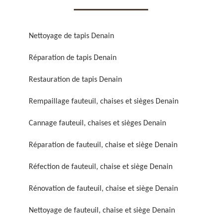
Nettoyage de tapis Denain
Réparation de tapis Denain
Réparation de fauteuil,
Réfection de fauteuil,
Restauration de tapis Denain
chaise et siège 59
chaise et siège 59
Rempaillage fauteuil, chaises et sièges Denain
Cannage fauteuil, chaises et sièges Denain
Réparation de fauteuil, chaise et siège Denain
Réfection de fauteuil, chaise et siège Denain
Rénovation de fauteuil, chaise et siège Denain
Rénovation de fauteuil,
Nettoyage de fauteuil,
chaise et siège 59
chaise et siège 59
Nettoyage de fauteuil, chaise et siège Denain