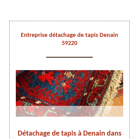
DEVIS ET DÉPLACEMENT GRATUITS
Entreprise détachage de tapis Denain
59220
On vous rappelle immediatement
tapis
Détachage de tapis à Denain dans
Dé