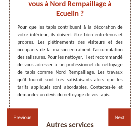
vis
vous à Nord Rempaillage à
 !
Ecuelin ?
is, le
Pour que les tapis contribuent à la décoration de
Du liq
aché par
votre intérieur, ils doivent être bien entretenus et
va lai
ARTISAN DEZITTER
, REMPAILLAGE -
ui rend
propres. Les piétinements des visiteurs et des
vont l
CANNAGE - RECOLLAGE, 59 NORD
ne pas
occupants de la maison entrainent l’accumulation
décora
appel à
des salissures. Pour les nettoyer, il est recommandé
Pour q
aptés en
de vous adresser à un professionnel du nettoyage
appel à
aillage
de tapis comme Nord Rempaillage. Les travaux
en uti
z faire
qu’il fournit sont très satisfaisants alors que les
taches
tachage
tarifs appliqués sont abordables. Contactez-le et
est un
demandez un devis du nettoyage de vos tapis.
web ou 
Rempaillage fauteuil,
Cannage fauteuil, chaises
Previous
Next
chaises et sièges 59
et sièges 59
Autres services