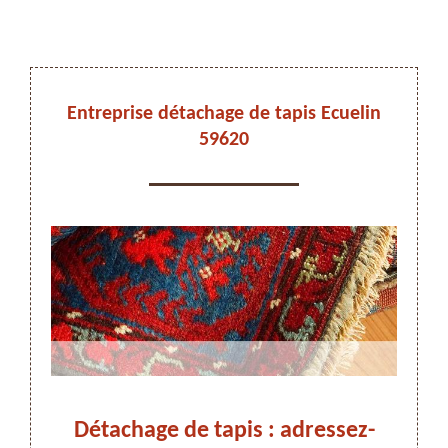
DEVIS ET DÉPLACEMENT GRATUITS
Entreprise détachage de tapis Ecuelin
59620
On vous rappelle immediatement
 dans
Détachage de tapis : adressez-
Dét