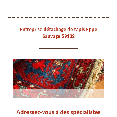
DEVIS ET DÉPLACEMENT GRATUITS
Entreprise détachage de tapis Eppe
Sauvage 59132
On vous rappelle immediatement
Adressez-vous à des spécialistes
Déta