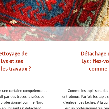
ettoyage de
Détachage 
Lys et ses
Lys : fiez-
 les travaux ?
comme N
oir une certaine compétence et
Comme les tapis sont des o
ali par des traces laissées par
entretenus. Parfois les tapis s
 un professionnel comme Nord
d’enlever ces taches. À Erq
 en utilisant un détachant
est un professionnel qui ré