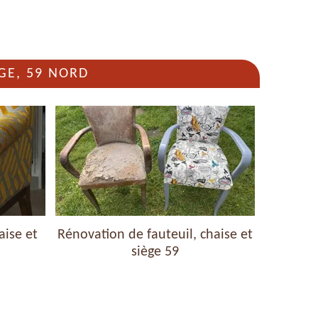
GE, 59 NORD
aise et
Rénovation de fauteuil, chaise et
Nettoyag
siège 59