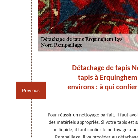
em
Détachage de tapis N
: à
tapis à Erquinghem 
environs : à qui confier
Previous
 le maintenir
Pour réussir un nettoyage parfait, il faut av
e versés par
des matériels appropriés. Si votre tapis est s
s enlever pour
un liquide, il faut confier le nettoyage à
le situation,
Rempaillage. Il va procéder au détachage