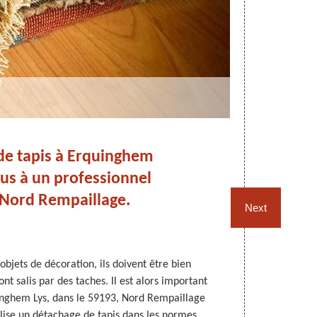
de tapis à Erquinghem
D
vous à un professionnel
ord Rempaillage.
Next
bjets de décoration, ils doivent être bien
Les tapis doiv
ont salis par des taches. Il est alors important
faut les netto
uinghem Lys, dans le 59193, Nord Rempaillage
observées,
alise un détachage de tapis dans les normes.
fonction du 