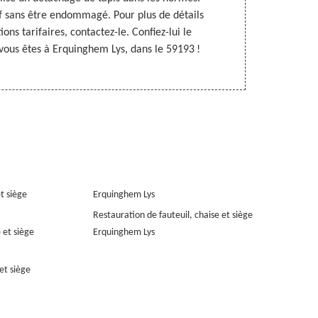
uf sans être endommagé. Pour plus de détails
Pour ne pa
ions tarifaires, contactez-le. Confiez-lui le
recommandé 
 vous êtes à Erquinghem Lys, dans le 59193 !
Lys, dans 
et siège
Erquinghem Lys
Restauration de fauteuil, chaise et siège
 et siège
Erquinghem Lys
et siège