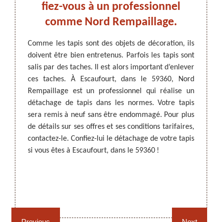
hage
fiez-vous à un professionnel
pro
 le
comme Nord Rempaillage.
co
tapi
Comme les tapis sont des objets de décoration, ils
doivent être bien entretenus. Parfois les tapis sont
ARTISAN DEZITTER
, REMPAILLAGE -
 temps.
Pour e
salis par des taches. Il est alors important d’enlever
CANNAGE - RECOLLAGE, 59 NORD
 par du
il est
ces taches. À Escaufourt, dans le 59360, Nord
que les
profes
Rempaillage est un professionnel qui réalise un
 rôle de
Rempai
détachage de tapis dans les normes. Votre tapis
ttoyer
les tap
sera remis à neuf sans être endommagé. Pour plus
donnent
va uti
de détails sur ses offres et ses conditions tarifaires,
il est
netto
contactez-le. Confiez-lui le détachage de votre tapis
aillage
détail
si vous êtes à Escaufourt, dans le 59360 !
éder au
projet 
té sans
. Nord
Rempaillage fauteuil,
Cannage fauteuil, chaises
dans ce
chaises et sièges 59
et sièges 59
Previous
Next