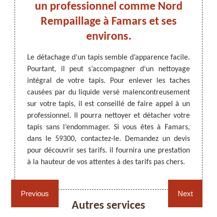
 à
un professionnel comme Nord
pro
Rempaillage à Famars et ses
co
environs.
ta
tion de
tenus et
ARTISAN DEZITTER
, REMPAILLAGE -
Le détachage d’un tapis semble d’apparence facile.
Pour e
 et des
CANNAGE - RECOLLAGE, 59 NORD
Pourtant, il peut s’accompagner d’un nettoyage
il est
ulation
intégral de votre tapis. Pour enlever les taches
profes
commandé
causées par du liquide versé malencontreusement
Rempai
ttoyage
sur votre tapis, il est conseillé de faire appel à un
les tap
travaux
professionnel. Il pourra nettoyer et détacher votre
va uti
que les
tapis sans l’endommager. Si vous êtes à Famars,
netto
z-le et
dans le 59300, contactez-le. Demandez un devis
détail
s.
pour découvrir ses tarifs. il fournira une prestation
projet 
à la hauteur de vos attentes à des tarifs pas chers.
Rempaillage fauteuil,
Cannage fauteuil, chaises
chaises et sièges 59
et sièges 59
Previous
Next
Autres services