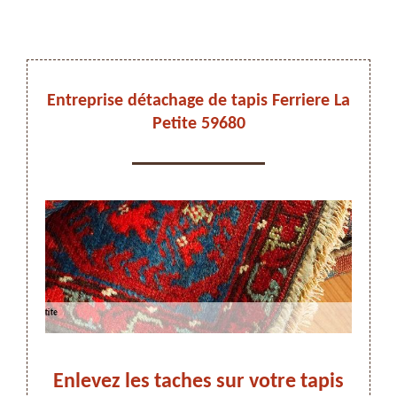
DEVIS ET DÉPLACEMENT GRATUITS
Entreprise détachage de tapis Ferriere La
Petite 59680
On vous rappelle immediatement
stes
Enlevez les taches sur votre tapis
Dét