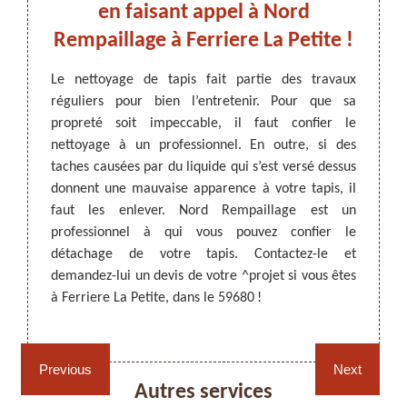
!
en faisant appel à Nord
Pet
Rempaillage à Ferriere La Petite !
vou
travaux
 état.
Le nettoyage de tapis fait partie des travaux
e tapis
réguliers pour bien l’entretenir. Pour que sa
ARTISAN DEZITTER
, REMPAILLAGE -
Objet 
llement.
propreté soit impeccable, il faut confier le
CANNAGE - RECOLLAGE, 59 NORD
toujou
oyer un
nettoyage à un professionnel. En outre, si des
le tap
e fasse
taches causées par du liquide qui s’est versé dessus
devez 
pis, il
donnent une mauvaise apparence à votre tapis, il
Petite
nnel. À
faut les enlever. Nord Rempaillage est un
profes
aillage
professionnel à qui vous pouvez confier le
votre 
fier le
détachage de votre tapis. Contactez-le et
enleve
demandez-lui un devis de votre ^projet si vous êtes
pour p
à Ferriere La Petite, dans le 59680 !
Petite,
Rempaillage fauteuil,
Cannage fauteuil, chaises
chaises et sièges 59
et sièges 59
Previous
Next
Autres services