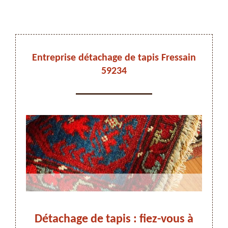
DEVIS ET DÉPLACEMENT GRATUITS
Entreprise détachage de tapis Fressain
59234
On vous rappelle immediatement
us à
Détachage de tapis : fiez-vous à
Adr