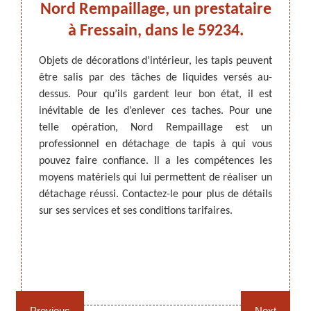
Nord Rempaillage, un prestataire
à Fressain, dans le 59234.
Le net
régul
e tapis
Objets de décorations d’intérieur, les tapis peuvent
Quelqu
 taches
être salis par des tâches de liquides versés au-
ARTISAN DEZITTER
, REMPAILLAGE -
suit e 
bjet de
dessus. Pour qu’ils gardent leur bon état, il est
CANNAGE - RECOLLAGE, 59 NORD
Pour e
ez pas.
inévitable de les d’enlever ces taches. Pour une
détach
t faire
telle opération, Nord Rempaillage est un
dans l
re tapis
professionnel en détachage de tapis à qui vous
est re
use des
pouvez faire confiance. Il a les compétences les
Fressa
, Nord
moyens matériels qui lui permettent de réaliser un
profe
tacter.
détachage réussi. Contactez-le pour plus de détails
détach
plus de
sur ses services et ses conditions tarifaires.
Rempaillage fauteuil,
Cannage fauteuil, chaises
chaises et sièges 59
et sièges 59
Previous
Next