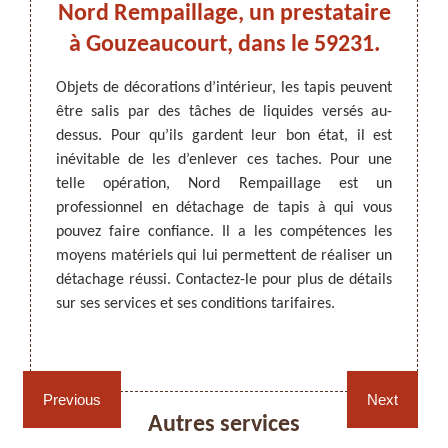
un
Nord Rempaillage, un prestataire
ne !
à Gouzeaucourt, dans le 59231.
Le net
régul
’attrait
Objets de décorations d’intérieur, les tapis peuvent
Quelqu
ropres.
être salis par des tâches de liquides versés au-
ARTISAN DEZITTER
, REMPAILLAGE -
suit e 
t être
dessus. Pour qu’ils gardent leur bon état, il est
CANNAGE - RECOLLAGE, 59 NORD
Pour e
pis et
inévitable de les d’enlever ces taches. Pour une
détach
nt être
telle opération, Nord Rempaillage est un
dans l
s tapis
professionnel en détachage de tapis à qui vous
est re
dans le
pouvez faire confiance. Il a les compétences les
Gouzea
l à qui
moyens matériels qui lui permettent de réaliser un
un pro
c son
détachage réussi. Contactez-le pour plus de détails
détach
t adapté
sur ses services et ses conditions tarifaires.
Rempaillage fauteuil,
Cannage fauteuil, chaises
chaises et sièges 59
et sièges 59
Previous
Next
Autres services