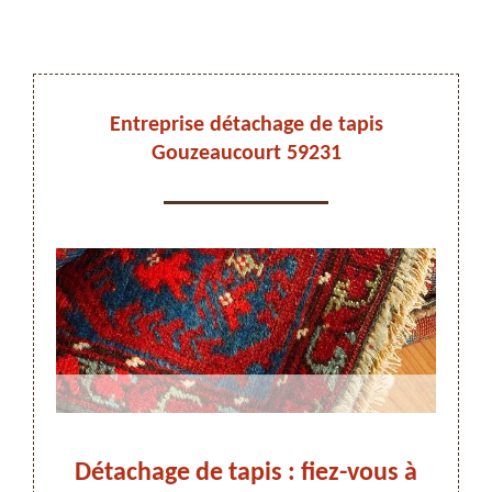
DEVIS ET DÉPLACEMENT GRATUITS
Entreprise détachage de tapis
Gouzeaucourt 59231
On vous rappelle immediatement
ez-
Détachage de tapis : fiez-vous à
Adr