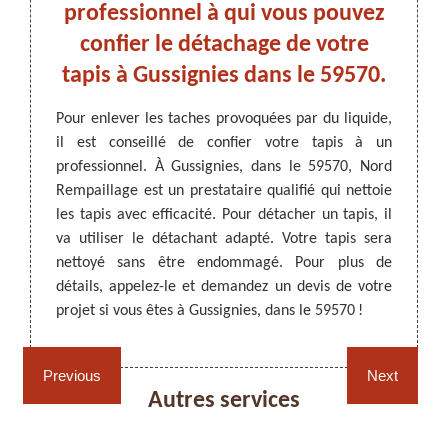
 : à
professionnel à qui vous pouvez
confier le détachage de votre
tapis à Gussignies dans le 59570.
 il est
Du liq
iquides
va lai
ARTISAN DEZITTER
, REMPAILLAGE -
Pour enlever les taches provoquées par du liquide,
sés par
vont l
CANNAGE - RECOLLAGE, 59 NORD
il est conseillé de confier votre tapis à un
aces. Il
décora
professionnel. À Gussignies, dans le 59570, Nord
e votre
Pour q
Rempaillage est un prestataire qualifié qui nettoie
uation,
appel à
les tapis avec efficacité. Pour détacher un tapis, il
iser les
en uti
va utiliser le détachant adapté. Votre tapis sera
s. Pour
tache
nettoyé sans être endommagé. Pour plus de
Rempai
détails, appelez-le et demandez un devis de votre
Visite
projet si vous êtes à Gussignies, dans le 59570 !
détails
Rempaillage fauteuil,
Cannage fauteuil, chaises
Previous
Next
chaises et sièges 59
et sièges 59
Autres services