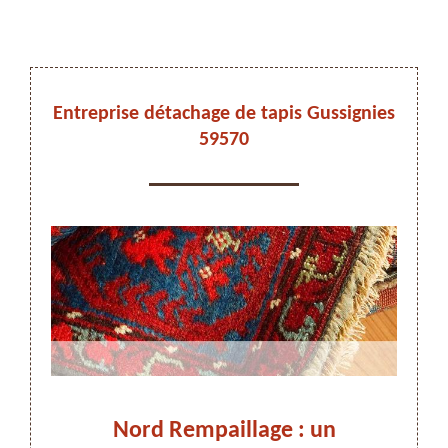
DEVIS ET DÉPLACEMENT GRATUITS
Entreprise détachage de tapis Gussignies
59570
On vous rappelle immediatement
nies
Nord Rempaillage : un
Dét