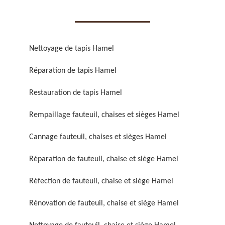
Nettoyage de tapis Hamel
Réparation de tapis Hamel
Réparation de fauteuil,
Réfection de fauteuil,
chaise et siège 59
chaise et siège 59
Restauration de tapis Hamel
Rempaillage fauteuil, chaises et sièges Hamel
Cannage fauteuil, chaises et sièges Hamel
Réparation de fauteuil, chaise et siège Hamel
Réfection de fauteuil, chaise et siège Hamel
Rénovation de fauteuil,
Nettoyage de fauteuil,
Rénovation de fauteuil, chaise et siège Hamel
chaise et siège 59
chaise et siège 59