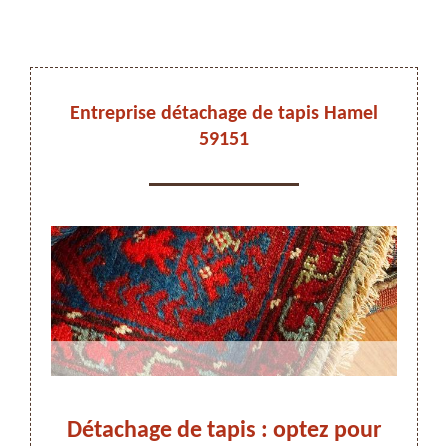
DEVIS ET DÉPLACEMENT GRATUITS
Entreprise détachage de tapis Hamel
59151
On vous rappelle immediatement
e de
Détachage de tapis : optez pour
Dét