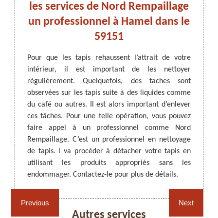
 : à
les services de Nord Rempaillage
un professionnel à Hamel dans le
59151
voir une
Du liq
opriés.
va lai
ARTISAN DEZITTER
, REMPAILLAGE -
Pour que les tapis rehaussent l’attrait de votre
s par un
vont l
CANNAGE - RECOLLAGE, 59 NORD
intérieur, il est important de les nettoyer
e à un
décora
régulièrement. Quelquefois, des taches sont
 Il va
Pour q
observées sur les tapis suite à des liquides comme
tachant
appel à
du café ou autres. Il est alors important d’enlever
pour ne
en uti
ces tâches. Pour une telle opération, vous pouvez
 est le
taches
faire appel à un professionnel comme Nord
tactez-
est un
Rempaillage. C’est un professionnel en nettoyage
chage de
web ou 
de tapis. l va procéder à détacher votre tapis en
utilisant les produits appropriés sans les
endommager. Contactez-le pour plus de détails.
Rempaillage fauteuil,
Cannage fauteuil, chaises
chaises et sièges 59
et sièges 59
Previous
Next
Autres services