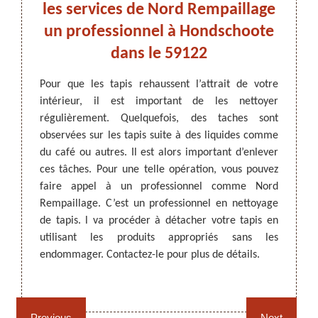
 à
les services de Nord Rempaillage
Nord
un professionnel à Hondschoote
à 
dans le 59122
tion de
Objets 
tenus et
être s
ARTISAN DEZITTER
, REMPAILLAGE -
Pour que les tapis rehaussent l’attrait de votre
 et des
dessus
CANNAGE - RECOLLAGE, 59 NORD
intérieur, il est important de les nettoyer
ulation
inévit
régulièrement. Quelquefois, des taches sont
commandé
telle
observées sur les tapis suite à des liquides comme
ttoyage
profes
du café ou autres. Il est alors important d’enlever
travaux
pouvez
ces tâches. Pour une telle opération, vous pouvez
que les
moyens
faire appel à un professionnel comme Nord
z-le et
détach
Rempaillage. C’est un professionnel en nettoyage
s.
sur ses
de tapis. l va procéder à détacher votre tapis en
utilisant les produits appropriés sans les
endommager. Contactez-le pour plus de détails.
Rempaillage fauteuil,
Cannage fauteuil, chaises
chaises et sièges 59
et sièges 59
Previous
Next