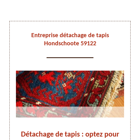
DEVIS ET DÉPLACEMENT GRATUITS
Entreprise détachage de tapis
Hondschoote 59122
On vous rappelle immediatement
ez-
Détachage de tapis : optez pour
Dét