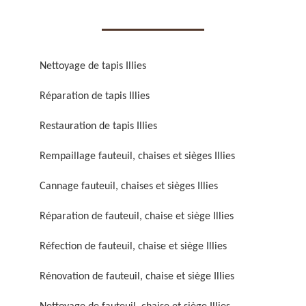
Nettoyage de tapis Illies
Réparation de tapis Illies
Réparation de fauteuil,
Réfection de fauteuil,
chaise et siège 59
chaise et siège 59
Restauration de tapis Illies
Rempaillage fauteuil, chaises et sièges Illies
Cannage fauteuil, chaises et sièges Illies
Réparation de fauteuil, chaise et siège Illies
Réfection de fauteuil, chaise et siège Illies
Rénovation de fauteuil,
Nettoyage de fauteuil,
Rénovation de fauteuil, chaise et siège Illies
chaise et siège 59
chaise et siège 59