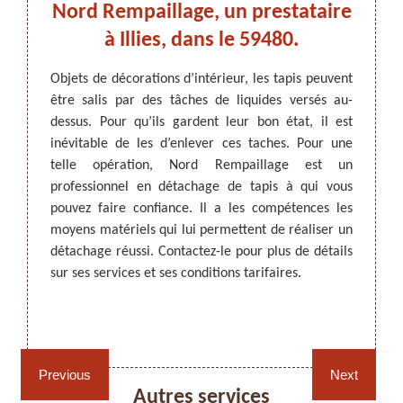
ir.
Nord Rempaillage, un prestataire
à Illies, dans le 59480.
tretien
Le net
ettoyer
régul
Objets de décorations d’intérieur, les tapis peuvent
 par du
Quelqu
être salis par des tâches de liquides versés au-
ARTISAN DEZITTER
, REMPAILLAGE -
liser un
suit e 
dessus. Pour qu’ils gardent leur bon état, il est
CANNAGE - RECOLLAGE, 59 NORD
liquide
Pour e
inévitable de les d’enlever ces taches. Pour une
sit le
détach
telle opération, Nord Rempaillage est un
is avec
dans l
professionnel en détachage de tapis à qui vous
ndé de
est re
pouvez faire confiance. Il a les compétences les
Illies,
Illies
moyens matériels qui lui permettent de réaliser un
est un
profe
détachage réussi. Contactez-le pour plus de détails
ravaux.
détach
sur ses services et ses conditions tarifaires.
Rempaillage fauteuil,
Cannage fauteuil, chaises
chaises et sièges 59
et sièges 59
Previous
Next
Autres services