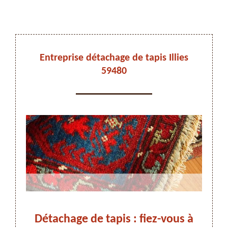
DEVIS ET DÉPLACEMENT GRATUITS
Entreprise détachage de tapis Illies
59480
On vous rappelle immediatement
dans
Détachage de tapis : fiez-vous à
Adr