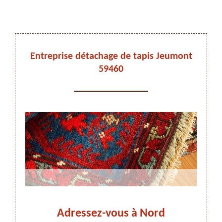
DEVIS ET DÉPLACEMENT GRATUITS
Entreprise détachage de tapis Jeumont
59460
On vous rappelle immediatement
 faut
Adressez-vous à Nord
Dét