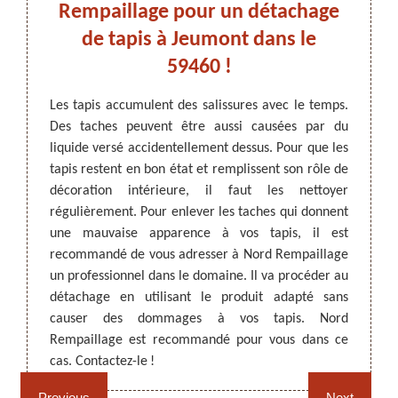
Rempaillage pour un détachage
Nord
de tapis à Jeumont dans le
ation de
59460 !
ir très
Objets 
iquides
être s
ARTISAN DEZITTER
, REMPAILLAGE -
Les tapis accumulent des salissures avec le temps.
rendant
dessus
CANNAGE - RECOLLAGE, 59 NORD
Des taches peuvent être aussi causées par du
tacher.
inévit
liquide versé accidentellement dessus. Pour que les
ant des
telle
tapis restent en bon état et remplissent son rôle de
tachage
profes
décoration intérieure, il faut les nettoyer
el à un
pouvez
régulièrement. Pour enlever les taches qui donnent
connait
moyens
une mauvaise apparence à vos tapis, il est
 détails
détach
recommandé de vous adresser à Nord Rempaillage
sur ses
un professionnel dans le domaine. Il va procéder au
détachage en utilisant le produit adapté sans
causer des dommages à vos tapis. Nord
Rempaillage fauteuil,
Cannage fauteuil, chaises
Rempaillage est recommandé pour vous dans ce
chaises et sièges 59
et sièges 59
cas. Contactez-le !
Previous
Next