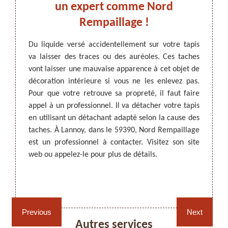
hage
un expert comme Nord
pro
390 !
Rempaillage !
co
ta
 temps.
Du liquide versé accidentellement sur votre tapis
 par du
va laisser des traces ou des auréoles. Ces taches
ARTISAN DEZITTER
, REMPAILLAGE -
Pour e
que les
vont laisser une mauvaise apparence à cet objet de
CANNAGE - RECOLLAGE, 59 NORD
il est
 rôle de
décoration intérieure si vous ne les enlevez pas.
profes
ttoyer
Pour que votre retrouve sa propreté, il faut faire
Rempai
donnent
appel à un professionnel. Il va détacher votre tapis
les tap
il est
en utilisant un détachant adapté selon la cause des
va uti
aillage
taches. À Lannoy, dans le 59390, Nord Rempaillage
netto
éder au
est un professionnel à contacter. Visitez son site
détail
té sans
web ou appelez-le pour plus de détails.
projet 
. Nord
dans ce
Rempaillage fauteuil,
Cannage fauteuil, chaises
chaises et sièges 59
et sièges 59
Previous
Next
Autres services