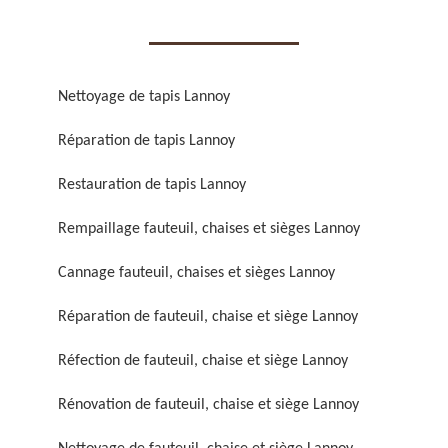
Nettoyage de tapis Lannoy
Réparation de tapis Lannoy
Réparation de fauteuil,
Réfection de fauteuil,
chaise et siège 59
chaise et siège 59
Restauration de tapis Lannoy
Rempaillage fauteuil, chaises et sièges Lannoy
Cannage fauteuil, chaises et sièges Lannoy
Réparation de fauteuil, chaise et siège Lannoy
Réfection de fauteuil, chaise et siège Lannoy
Rénovation de fauteuil,
Nettoyage de fauteuil,
Rénovation de fauteuil, chaise et siège Lannoy
chaise et siège 59
chaise et siège 59