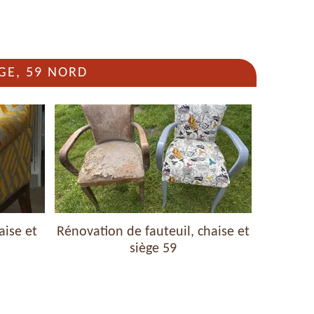
GE, 59 NORD
aise et
Rénovation de fauteuil, chaise et
Nettoyag
siège 59