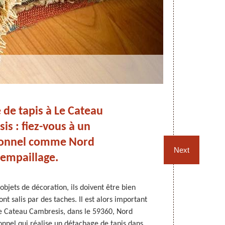
de tapis à Le Cateau
D
is : fiez-vous à un
ionnel comme Nord
Next
empaillage.
bjets de décoration, ils doivent être bien
Pour que le
ont salis par des taches. Il est alors important
importe de les
Le Cateau Cambresis, dans le 59360, Nord
peuvent être 
onnel qui réalise un détachage de tapis dans
devez les d