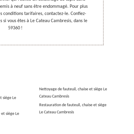
 remis à neuf sans être endommagé. Pour plus
produits d
es conditions tarifaires, contactez-le. Confiez-
recommandé d
is si vous êtes à Le Cateau Cambresis, dans le
Il connait le 
59360 !
Nettoyage de fauteuil, chaise et siège Le
Cateau Cambresis
t siège Le
Restauration de fauteuil, chaise et siège
Le Cateau Cambresis
 et siège Le