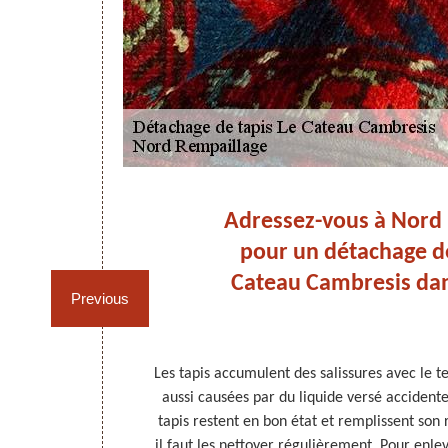
u
Adressez-vous à Nord
s
pour un détachage de
Cateau Cambresis dan
Previous
 le maintenir
Les tapis accumulent des salissures avec le 
e versés par
aussi causées par du liquide versé accident
s enlever pour
tapis restent en bon état et remplissent son 
le situation,
il faut les nettoyer régulièrement. Pour enle