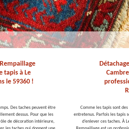
 Rempaillage
Détachage 
 tapis à Le
Cambres
s le 59360 !
profess
R
temps. Des taches peuvent être
Comme les tapis sont des o
ellement dessus. Pour que les
entretenus. Parfois les tapis s
rôle de décoration intérieure,
d’enlever ces taches. À 
ver les taches qui donnent une
Rempaillage est un professi