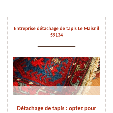
DEVIS ET DÉPLACEMENT GRATUITS
Entreprise détachage de tapis Le Maisnil
59134
On vous rappelle immediatement
snil
Détachage de tapis : optez pour
Dé