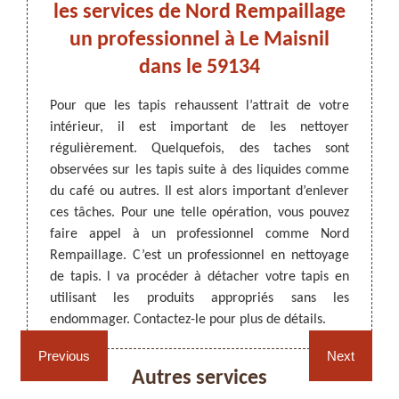
 un
les services de Nord Rempaillage
v
un professionnel à Le Maisnil
dans le 59134
Les tap
réguli
ARTISAN DEZITTER
, REMPAILLAGE -
is, le
Pour que les tapis rehaussent l’attrait de votre
liquide
CANNAGE - RECOLLAGE, 59 NORD
aché par
intérieur, il est important de les nettoyer
exempl
ui rend
régulièrement. Quelquefois, des taches sont
visibl
ne pas
observées sur les tapis suite à des liquides comme
Pour c
appel à
du café ou autres. Il est alors important d’enlever
comme
aptés en
ces tâches. Pour une telle opération, vous pouvez
nettoy
aillage
faire appel à un professionnel comme Nord
Votre 
z faire
Rempaillage. C’est un professionnel en nettoyage
endomm
tachage
de tapis. l va procéder à détacher votre tapis en
ses co
4.
utilisant les produits appropriés sans les
appelez
endommager. Contactez-le pour plus de détails.
Rempaillage fauteuil,
Cannage fauteuil, chaises
chaises et sièges 59
et sièges 59
Previous
Next
Autres services