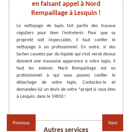
s
en faisant appel à Nord
v
Rempaillage à Lesquin !
pro
premier
Le nettoyage de tapis fait partie des travaux
Pour qu
pétence
réguliers pour bien l’entretenir. Pour que sa
de vot
ARTISAN DEZITTER
, REMPAILLAGE -
si votre
propreté soit impeccable, il faut confier le
Quelq
CANNAGE - RECOLLAGE, 59 NORD
dessus
nettoyage à un professionnel. En outre, si des
malen
nt. Pour
taches causées par du liquide qui s’est versé dessus
entrai
il est
donnent une mauvaise apparence à votre tapis, il
enlevé
iste. À
faut les enlever. Nord Rempaillage est un
garden
 est le
professionnel à qui vous pouvez confier le
Nord R
isions,
détachage de votre tapis. Contactez-le et
pouvez
-lui le
demandez-lui un devis de votre ^projet si vous êtes
va uti
à Lesquin, dans le 59810 !
tapis s
Rempaillage fauteuil,
Cannage fauteuil, chaises
chaises et sièges 59
et sièges 59
Previous
Next
Autres services