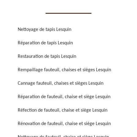
Nettoyage de tapis Lesquin
Réparation de tapis Lesquin
Réparation de fauteuil,
Réfection de fauteuil,
chaise et siège 59
chaise et siège 59
Restauration de tapis Lesquin
Rempaillage fauteuil, chaises et sièges Lesquin
Cannage fauteuil, chaises et sièges Lesquin
Réparation de fauteuil, chaise et siège Lesquin
Réfection de fauteuil, chaise et siège Lesquin
Rénovation de fauteuil,
Nettoyage de fauteuil,
Rénovation de fauteuil, chaise et siège Lesquin
chaise et siège 59
chaise et siège 59