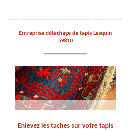
DEVIS ET DÉPLACEMENT GRATUITS
Entreprise détachage de tapis Lesquin
59810
On vous rappelle immediatement
n :
Enlevez les taches sur votre tapis
Dé