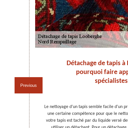
 :
Détachage de tapis à
mme
pourquoi faire ap
spécialistes
Previous
t être bien
Le nettoyage d’un tapis semble facile d’un pr
alors important
une certaine compétence pour que le nettoya
aillage est un
votre tapis est taché par du liquide versé de
ormes. Votre
utiliser un détachant. Pour un détachage ré