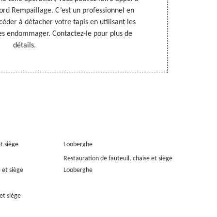
rd Rempaillage. C’est un professionnel en
gardent leur
céder à détacher votre tapis en utilisant les
un pr
les endommager. Contactez-le pour plus de
professionnal
détails.
et siège
Looberghe
Restauration de fauteuil, chaise et siège
 et siège
Looberghe
et siège