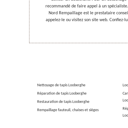
étails sur ses
recommandé de faire appel à un spécialiste.
le détachage de
Nord Rempaillage est le prestataire conseil
0 !
appelez-le ou visitez son site web. Confiez-lu
Nettoyage de tapis Looberghe
Lo
Réparation de tapis Looberghe
Can
Lo
Restauration de tapis Looberghe
Rép
Rempaillage fauteuil, chaises et sièges
Lo