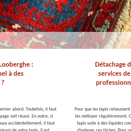
 Looberghe :
Détachage de
pel à des
services d
 ?
professionn
emier abord. Toutefois, il faut
Pour que les tapis rehaussent l
ge soit réussi. En outre, si
les nettoyer régulièrement. Q
ssus accidentellement, il faut
tapis suite à des liquides co
ussi de votre tapis, il est
d’enlever ces tâches. Pour u