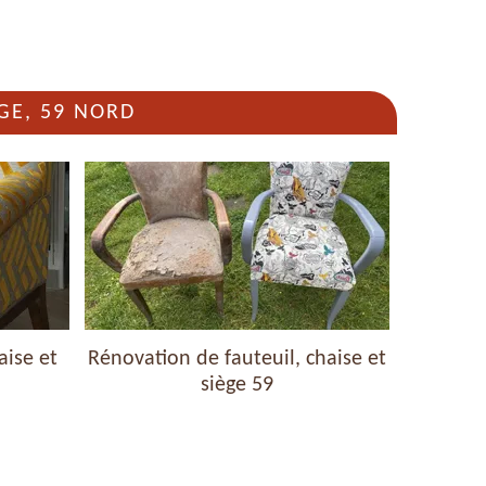
GE, 59 NORD
aise et
Rénovation de fauteuil, chaise et
Nettoyag
siège 59