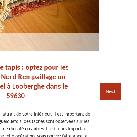
 tapis : optez pour les
Dé
e Nord Rempaillage un
No
el à Looberghe dans le
Next
59630
’attrait de votre intérieur, il est important de
Pour que les 
uelquefois, des taches sont observées sur les
doivent ê
mme du café ou autres. Il est alors important
malencontre
ne telle opération, vous pouvez faire appel à
taches doiv