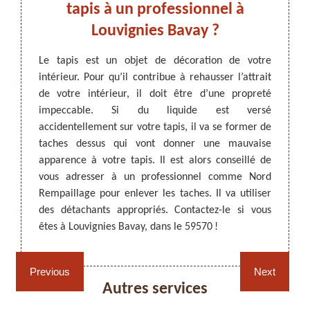
est à
tapis à un professionnel à
Bav
Louvignies Bavay ?
vou
tretien
Le tapis est un objet de décoration de votre
ettoyer
intérieur. Pour qu’il contribue à rehausser l’attrait
ARTISAN DEZITTER
, REMPAILLAGE -
Objet 
 par du
de votre intérieur, il doit être d’une propreté
CANNAGE - RECOLLAGE, 59 NORD
toujou
liser un
impeccable. Si du liquide est versé
le tap
liquide
accidentellement sur votre tapis, il va se former de
devez 
sit le
taches dessus qui vont donner une mauvaise
Bavay,
is avec
apparence à votre tapis. Il est alors conseillé de
profes
ndé de
vous adresser à un professionnel comme Nord
votre 
nel. À
Rempaillage pour enlever les taches. Il va utiliser
enleve
aillage
des détachants appropriés. Contactez-le si vous
pour pl
ier les
êtes à Louvignies Bavay, dans le 59570 !
dans l
Rempaillage fauteuil,
Cannage fauteuil, chaises
Previous
Next
chaises et sièges 59
et sièges 59
Autres services