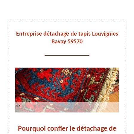
DEVIS ET DÉPLACEMENT GRATUITS
Entreprise détachage de tapis Louvignies
Bavay 59570
On vous rappelle immediatement
nies
Pourquoi confier le détachage de
Dét