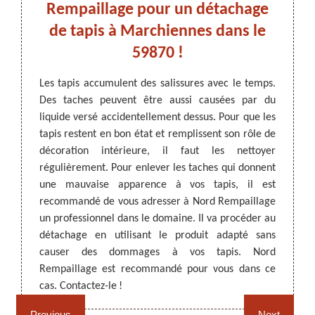
Rempaillage pour un détachage
v
de tapis à Marchiennes dans le
ation de
59870 !
ir très
Pour q
iquides
votre i
ARTISAN DEZITTER
, REMPAILLAGE -
Les tapis accumulent des salissures avec le temps.
rendant
propre
CANNAGE - RECOLLAGE, 59 NORD
Des taches peuvent être aussi causées par du
tacher.
occupa
liquide versé accidentellement dessus. Pour que les
ant des
des sal
tapis restent en bon état et remplissent son rôle de
tachage
de vou
décoration intérieure, il faut les nettoyer
el à un
de tap
régulièrement. Pour enlever les taches qui donnent
connait
qu’il 
une mauvaise apparence à vos tapis, il est
 détails
tarifs
recommandé de vous adresser à Nord Rempaillage
demand
un professionnel dans le domaine. Il va procéder au
détachage en utilisant le produit adapté sans
causer des dommages à vos tapis. Nord
Rempaillage fauteuil,
Cannage fauteuil, chaises
Rempaillage est recommandé pour vous dans ce
chaises et sièges 59
et sièges 59
cas. Contactez-le !
Previous
Next