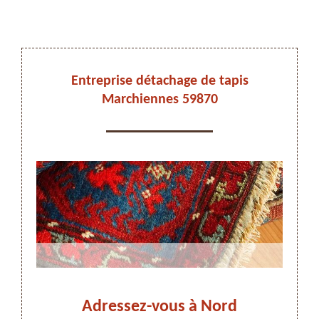
DEVIS ET DÉPLACEMENT GRATUITS
Entreprise détachage de tapis
Marchiennes 59870
On vous rappelle immediatement
 faut
Adressez-vous à Nord
Dé