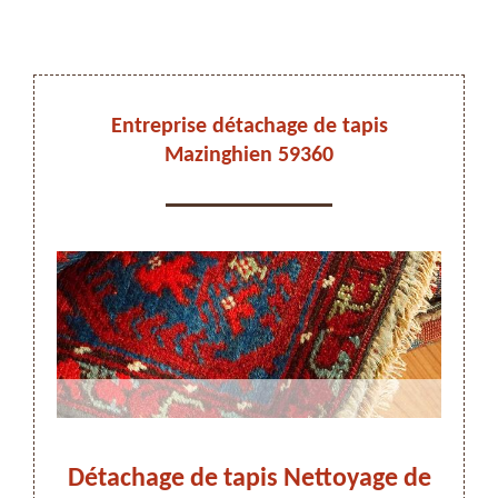
DEVIS ET DÉPLACEMENT GRATUITS
Entreprise détachage de tapis
Mazinghien 59360
On vous rappelle immediatement
us à
Détachage de tapis Nettoyage de
Déta