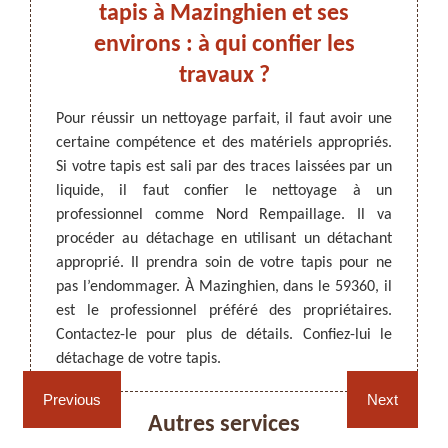
ord
tapis à Mazinghien et ses
 ses
environs : à qui confier les
Pour qu
travaux ?
votre 
propre
ARTISAN DEZITTER
, REMPAILLAGE -
facile.
Pour réussir un nettoyage parfait, il faut avoir une
peuven
CANNAGE - RECOLLAGE, 59 NORD
ttoyage
certaine compétence et des matériels appropriés.
inesth
 taches
Si votre tapis est sali par des traces laissées par un
Vous p
usement
liquide, il faut confier le nettoyage à un
produi
pel à un
professionnel comme Nord Rempaillage. Il va
soit p
r votre
procéder au détachage en utilisant un détachant
profes
êtes à
approprié. Il prendra soin de votre tapis pour ne
le prod
ez-le.
pas l’endommager. À Mazinghien, dans le 59360, il
et conf
ifs. il
est le professionnel préféré des propriétaires.
attentes
Contactez-le pour plus de détails. Confiez-lui le
détachage de votre tapis.
Rempaillage fauteuil,
Cannage fauteuil, chaises
chaises et sièges 59
et sièges 59
Previous
Next
Autres services