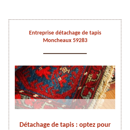
DEVIS ET DÉPLACEMENT GRATUITS
Entreprise détachage de tapis
Moncheaux 59283
On vous rappelle immediatement
ez-
Détachage de tapis : optez pour
Dét