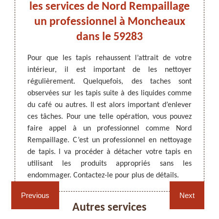
rd
les services de Nord Rempaillage
x.
un professionnel à Moncheaux
dans le 59283
ettoyage
 par du
ARTISAN DEZITTER
, REMPAILLAGE -
Pour que les tapis rehaussent l’attrait de votre
Pour ré
 jus par
CANNAGE - RECOLLAGE, 59 NORD
intérieur, il est important de les nettoyer
certai
es bien
régulièrement. Quelquefois, des taches sont
Si votr
achage.
observées sur les tapis suite à des liquides comme
liqui
sionnel
du café ou autres. Il est alors important d’enlever
profe
ure de
ces tâches. Pour une telle opération, vous pouvez
procéd
adapté.
faire appel à un professionnel comme Nord
approp
ns être
Rempaillage. C’est un professionnel en nettoyage
pas l’
ices et
de tapis. l va procéder à détacher votre tapis en
est le
 web ou
utilisant les produits appropriés sans les
Contac
endommager. Contactez-le pour plus de détails.
détach
Rempaillage fauteuil,
Cannage fauteuil, chaises
chaises et sièges 59
et sièges 59
Previous
Next
Autres services