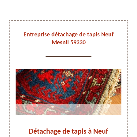
DEVIS ET DÉPLACEMENT GRATUITS
Entreprise détachage de tapis Neuf
Mesnil 59330
On vous rappelle immediatement
ez-
Détachage de tapis à Neuf
Déta