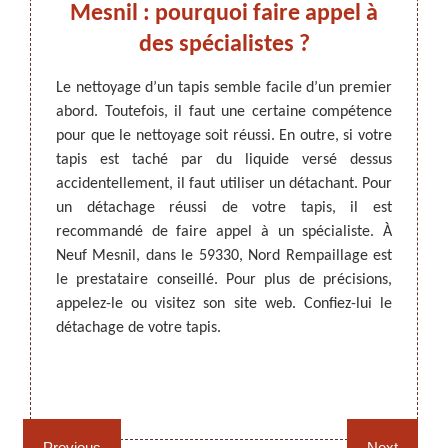
un
Mesnil : pourquoi faire appel à
dan
ne !
des spécialistes ?
’attrait
Le nettoyage d’un tapis semble facile d’un premier
Pour q
ropres.
abord. Toutefois, il faut une certaine compétence
import
ARTISAN DEZITTER
, REMPAILLAGE -
t être
pour que le nettoyage soit réussi. En outre, si votre
comme 
CANNAGE - RECOLLAGE, 59 NORD
pis et
tapis est taché par du liquide versé dessus
inatten
nt être
accidentellement, il faut utiliser un détachant. Pour
faut l
s tapis
un détachage réussi de votre tapis, il est
intéri
dans le
recommandé de faire appel à un spécialiste. À
adresse
l à qui
Neuf Mesnil, dans le 59330, Nord Rempaillage est
produi
c son
le prestataire conseillé. Pour plus de précisions,
plus de
t adapté
appelez-le ou visitez son site web. Confiez-lui le
détachage de votre tapis.
Rempaillage fauteuil,
Cannage fauteuil, chaises
chaises et sièges 59
et sièges 59
Previous
Next