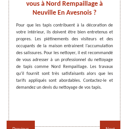
taire
vous à Nord Rempaillage à
s le
Neuville En Avesnois ?
Pour qu
votre 
Pour que les tapis contribuent à la décoration de
propre
votre intérieur, ils doivent être bien entretenus et
ARTISAN DEZITTER
, REMPAILLAGE -
 peuvent
peuven
propres. Les piétinements des visiteurs et des
CANNAGE - RECOLLAGE, 59 NORD
sés au-
inesth
occupants de la maison entrainent l’accumulation
 il est
Vous p
des salissures. Pour les nettoyer, il est recommandé
our une
produi
de vous adresser à un professionnel du nettoyage
est un
soit p
de tapis comme Nord Rempaillage. Les travaux
ui vous
profes
qu’il fournit sont très satisfaisants alors que les
ces les
le prod
tarifs appliqués sont abordables. Contactez-le et
iser un
et conf
demandez un devis du nettoyage de vos tapis.
détails
Rempaillage fauteuil,
Cannage fauteuil, chaises
chaises et sièges 59
et sièges 59
Previous
Next