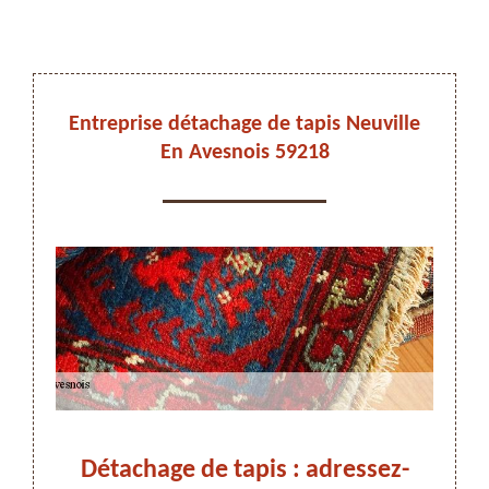
DEVIS ET DÉPLACEMENT GRATUITS
Entreprise détachage de tapis Neuville
En Avesnois 59218
On vous rappelle immediatement
us à
Détachage de tapis : adressez-
Déta