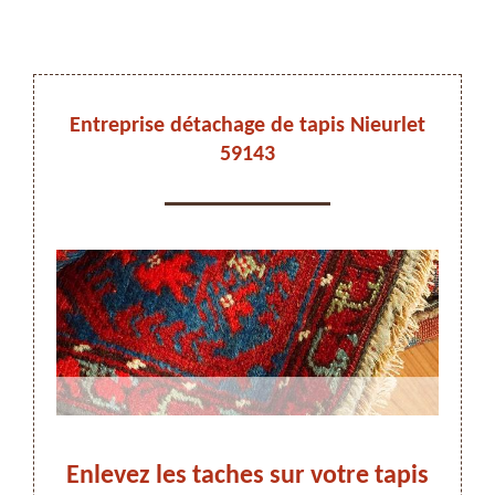
DEVIS ET DÉPLACEMENT GRATUITS
Entreprise détachage de tapis Nieurlet
59143
On vous rappelle immediatement
et,
Enlevez les taches sur votre tapis
Dé