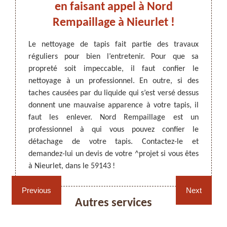
us à
en faisant appel à Nord
d
es
Rempaillage à Nieurlet !
Le nettoyage de tapis fait partie des travaux
Les ta
réguliers pour bien l’entretenir. Pour que sa
réguli
ARTISAN DEZITTER
, REMPAILLAGE -
it être
propreté soit impeccable, il faut confier le
périod
CANNAGE - RECOLLAGE, 59 NORD
rsé sur
nettoyage à un professionnel. En outre, si des
liquide
e. Vous
taches causées par du liquide qui s’est versé dessus
détach
eurlet,
donnent une mauvaise apparence à votre tapis, il
qui a
est un
faut les enlever. Nord Rempaillage est un
détach
étacher
professionnel à qui vous pouvez confier le
un dé
es pour
détachage de votre tapis. Contactez-le et
confier
ctez-le
demandez-lui un devis de votre ^projet si vous êtes
dans 
 dans le
à Nieurlet, dans le 59143 !
profess
Rempaillage fauteuil,
Cannage fauteuil, chaises
Previous
Next
chaises et sièges 59
et sièges 59
Autres services