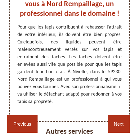
 à
vous à Nord Rempaillage, un
professionnel dans le domaine !
tretien
Pour que les tapis contribuent à rehausser l’attrait
Le net
ettoyer
de votre intérieur, ils doivent être bien propres.
abord.
ARTISAN DEZITTER
, REMPAILLAGE -
 par du
Quelquefois, des liquides peuvent être
pour qu
CANNAGE - RECOLLAGE, 59 NORD
liser un
malencontreusement versés sur vos tapis et
tapis
liquide
entrainent des taches. Les taches doivent être
acciden
sit le
enlevées aussi vite que possible pour que les tapis
un dé
is avec
gardent leur bon état. À Nivelle, dans le 59230,
recomm
ndé de
Nord Rempaillage est un professionnel à qui vous
Nivell
ivelle,
pouvez vous tourner. Avec son professionnalisme, il
presta
est un
va utiliser le détachant adapté pour redonner à vos
appele
ravaux.
tapis sa propreté.
détach
Rempaillage fauteuil,
Cannage fauteuil, chaises
chaises et sièges 59
et sièges 59
Previous
Next
Autres services