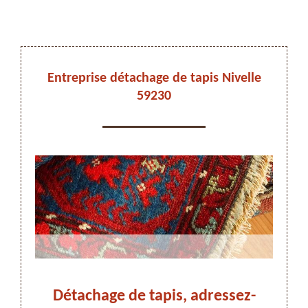
DEVIS ET DÉPLACEMENT GRATUITS
Entreprise détachage de tapis Nivelle
59230
On vous rappelle immediatement
le,
Détachage de tapis, adressez-
Dé