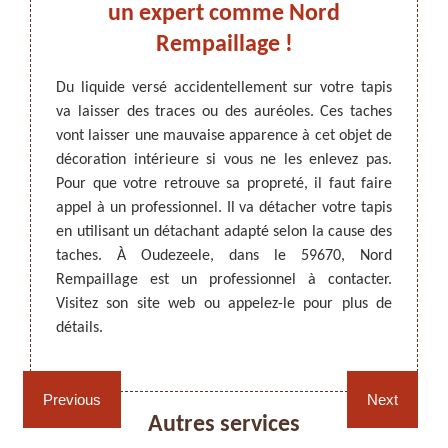
us à
un expert comme Nord
es
Rempaillage !
Du liquide versé accidentellement sur votre tapis
Le tap
va laisser des traces ou des auréoles. Ces taches
intérie
ARTISAN DEZITTER
, REMPAILLAGE -
it être
vont laisser une mauvaise apparence à cet objet de
de vot
CANNAGE - RECOLLAGE, 59 NORD
rsé sur
décoration intérieure si vous ne les enlevez pas.
impe
e. Vous
Pour que votre retrouve sa propreté, il faut faire
acciden
ezeele,
appel à un professionnel. Il va détacher votre tapis
tache
est un
en utilisant un détachant adapté selon la cause des
appare
étacher
taches. À Oudezeele, dans le 59670, Nord
vous 
es pour
Rempaillage est un professionnel à contacter.
Rempai
ctez-le
Visitez son site web ou appelez-le pour plus de
des dé
e, dans
détails.
êtes à
Rempaillage fauteuil,
Cannage fauteuil, chaises
chaises et sièges 59
et sièges 59
Previous
Next
Autres services