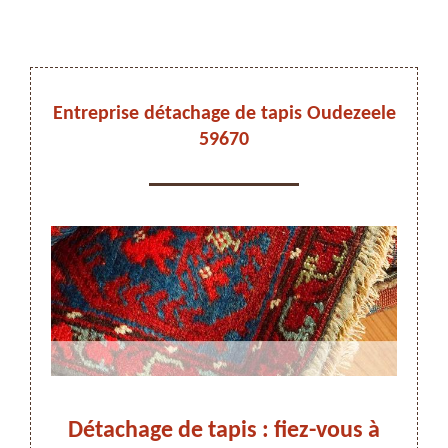
DEVIS ET DÉPLACEMENT GRATUITS
Entreprise détachage de tapis Oudezeele
59670
On vous rappelle immediatement
ele,
Détachage de tapis : fiez-vous à
Pour